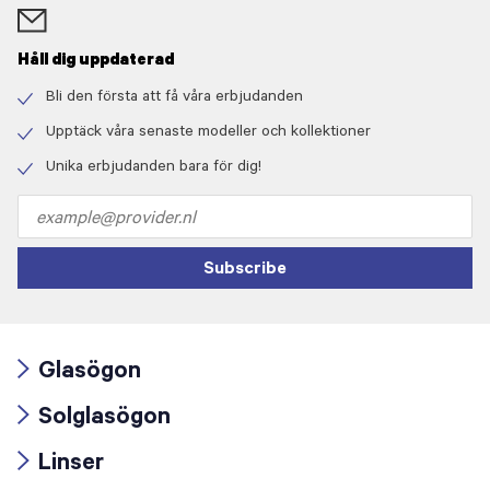
Håll dig uppdaterad
Bli den första att få våra erbjudanden
Check
icon
Upptäck våra senaste modeller och kollektioner
Check
icon
Unika erbjudanden bara för dig!
Check
icon
Email
address
Subscribe
Glasögon
Arrow
Solglasögon
icon
Arrow
Linser
icon
Arrow