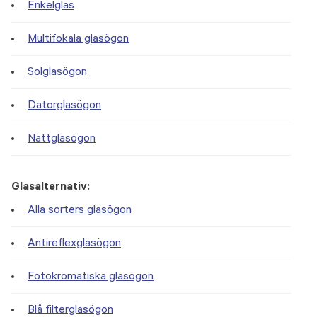
Enkelglas
Multifokala glasögon
Solglasögon
Datorglasögon
Nattglasögon
Glasalternativ:
Alla sorters glasögon
Antireflexglasögon
Fotokromatiska glasögon
Blå filterglasögon