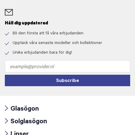
Håll dig uppdaterad
Bli den första att få våra erbjudanden
Check
icon
Upptäck våra senaste modeller och kollektioner
Check
icon
Unika erbjudanden bara för dig!
Check
icon
Email
address
Subscribe
Glasögon
Arrow
Solglasögon
icon
Arrow
Linser