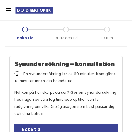
Skip
to
main
content
Boka tid
Butik och tid
Datum
Synundersökning + konsultation
En synundersökning tar ca 60 minuter. Kom gärna
10 minuter innan din bokade tid.
Nyfiken på hur skarpt du ser? Gör en synundersökning
hos någon av våra legitimerade optiker och få
rådgivning om vilka (sol)glasögon som bäst passar dig
och dina behov.
Boka tid