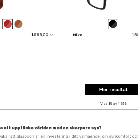
1.999,00 kr
1.6
Nike
Fler resultat
Visa 18 av 1 658
o att upptäcka världen med en skarpare syn?
välja rätt glasögon är en investering i ditt välmående, din synkomfort oc