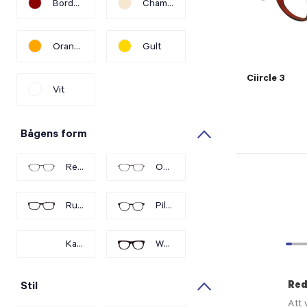
Bordeaux
Champagne
Refine by Färg: Bordeaux
Refine by Färg: Champagne
Orange
Gult
Refine by Färg: Orange
Refine by Färg: Gult
Ciircle 3
Vit
Refine by Färg: Vit
Bågens form
Rektangulär
Oval
Refine by Bågens form: Rektangulär
Refine by Bågens form: Oval
Runda
Pilot
Refine by Bågens form: Runda
Refine by Bågens form: Pilot
Kattiga
Wayfarer
Refine by Bågens form: Kattiga
Refine by Bågens form: Wayfarer
Stil
Red
Att 