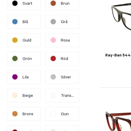
Svart
Brun
Refine by Färg: Svart
Refine by Färg: Brun
Blå
Grå
Refine by Färg: Blå
Refine by Färg: Grå
Guld
Rosa
Refine by Färg: Guld
Refine by Färg: Rosa
Ray-Ban 544
Grön
Röd
Refine by Färg: Grön
Refine by Färg: Röd
Lila
Silver
Refine by Färg: Lila
Refine by Färg: Silver
Beige
Transparant
Refine by Färg: Beige
Refine by Färg: Transparant
Brons
Gun
Refine by Färg: Brons
Refine by Färg: Gun