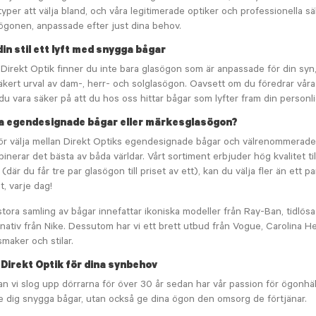
typer att välja bland, och våra legitimerade optiker och professionella säl
ögonen, anpassade efter just dina behov.
din stil ett lyft med snygga bågar
Direkt Optik finner du inte bara glasögon som är anpassade för din syn, u
säkert urval av dam-, herr- och solglasögon. Oavsett om du föredrar vå
du vara säker på att du hos oss hittar bågar som lyfter fram din personl
a egendesignade bågar eller märkesglasögon?
ör välja mellan Direkt Optiks egendesignade bågar och välrenommerade
inerar det bästa av båda världar. Vårt sortiment erbjuder hög kvalitet ti
1 (där du får tre par glasögon till priset av ett), kan du välja fler än et
it, varje dag!
stora samling av bågar innefattar ikoniska modeller från Ray-Ban, tidlös
rnativ från Nike. Dessutom har vi ett brett utbud från Vogue, Carolina He
 smaker och stilar.
j Direkt Optik för dina synbehov
n vi slog upp dörrarna för över 30 år sedan har vår passion för ögonhälsa 
e dig snygga bågar, utan också ge dina ögon den omsorg de förtjänar.