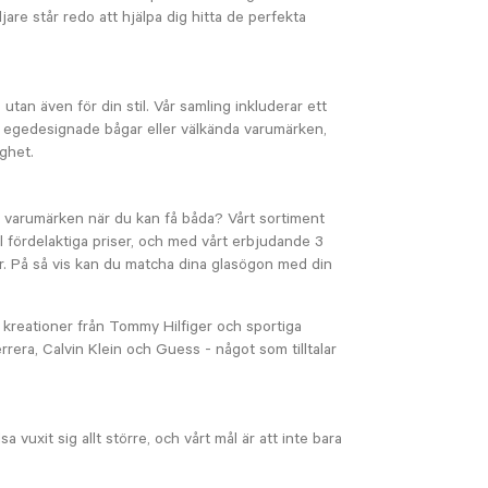
jare står redo att hjälpa dig hitta de perfekta
tan även för din stil. Vår samling inkluderar ett
ra egedesignade bågar eller välkända varumärken,
ighet.
 varumärken när du kan få båda? Vårt sortiment
ll fördelaktiga priser, och med vårt erbjudande 3
t par. På så vis kan du matcha dina glasögon med din
a kreationer från Tommy Hilfiger och sportiga
rrera, Calvin Klein och Guess - något som tilltalar
vuxit sig allt större, och vårt mål är att inte bara