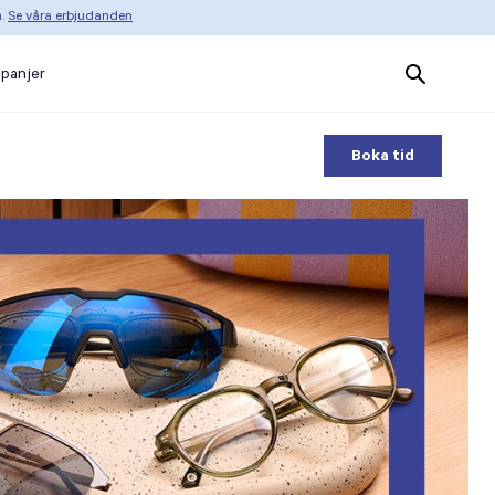
n.
Se våra erbjudanden
Search
panjer
Products
Boka tid