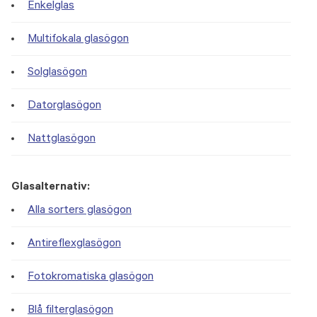
Enkelglas
Multifokala glasögon
Solglasögon
Datorglasögon
Nattglasögon
Glasalternativ:
Alla sorters glasögon
Antireflexglasögon
Fotokromatiska glasögon
Blå filterglasögon