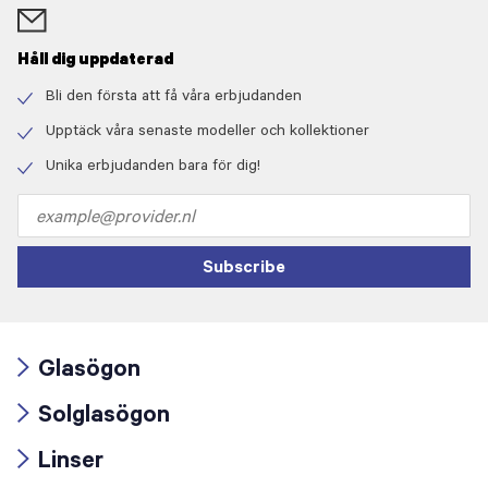
Håll dig uppdaterad
Bli den första att få våra erbjudanden
Check
icon
Upptäck våra senaste modeller och kollektioner
Check
icon
Unika erbjudanden bara för dig!
Check
icon
Email
address
Subscribe
Glasögon
Arrow
Solglasögon
icon
Arrow
Linser
icon
Arrow