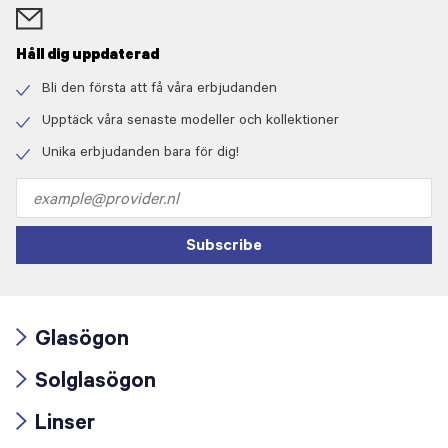
Håll dig uppdaterad
Bli den första att få våra erbjudanden
Check
icon
Upptäck våra senaste modeller och kollektioner
Check
icon
Unika erbjudanden bara för dig!
Check
icon
Email
address
Subscribe
Glasögon
Arrow
Solglasögon
icon
Arrow
Linser
icon
Arrow