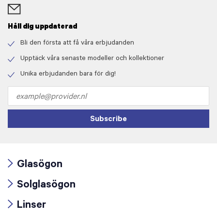
Håll dig uppdaterad
Bli den första att få våra erbjudanden
Check
icon
Upptäck våra senaste modeller och kollektioner
Check
icon
Unika erbjudanden bara för dig!
Check
icon
Email
address
Subscribe
Glasögon
Arrow
Solglasögon
icon
Arrow
Linser
icon
Arrow