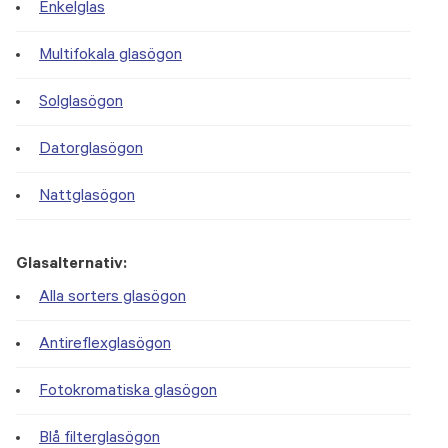
Enkelglas
Multifokala glasögon
Solglasögon
Datorglasögon
Nattglasögon
Glasalternativ:
Alla sorters glasögon
Antireflexglasögon
Fotokromatiska glasögon
Blå filterglasögon