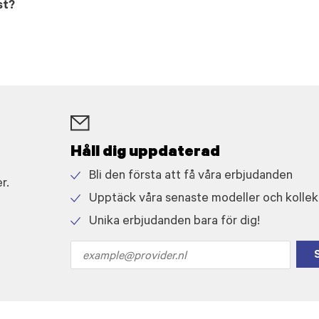
st?
Håll dig uppdaterad
Bli den första att få våra erbjudanden
r.
Check
Upptäck våra senaste modeller och kollek
icon
Check
Unika erbjudanden bara för dig!
icon
Check
icon
Email
address