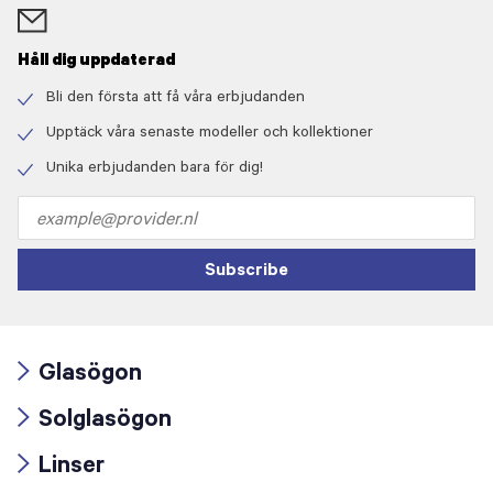
Håll dig uppdaterad
Bli den första att få våra erbjudanden
Check
icon
Upptäck våra senaste modeller och kollektioner
Check
icon
Unika erbjudanden bara för dig!
Check
icon
Email
address
Subscribe
Glasögon
Arrow
Solglasögon
icon
Arrow
Linser
icon
Arrow