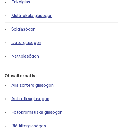
Enkelglas
Multifokala glasögon
Solglasögon
Datorglasögon
Nattglasögon
Glasalternativ:
Alla sorters glasögon
Antireflexglasögon
Fotokromatiska glasögon
Blå filterglasögon