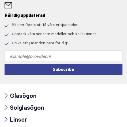
Håll dig uppdaterad
Bli den första att få våra erbjudanden
Check
icon
Upptäck våra senaste modeller och kollektioner
Check
icon
Unika erbjudanden bara för dig!
Check
icon
Email
address
Subscribe
Glasögon
Arrow
Solglasögon
icon
Arrow
Linser
icon
Arrow