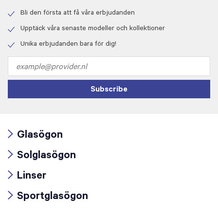
Bli den första att få våra erbjudanden
Check
icon
Upptäck våra senaste modeller och kollektioner
Check
icon
Unika erbjudanden bara för dig!
Check
icon
Email
address
Subscribe
Glasögon
Arrow
Solglasögon
icon
Arrow
Linser
icon
Arrow
Sportglasögon
icon
Arrow