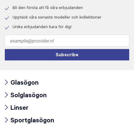
Bli den första att få våra erbjudanden
Check
icon
Upptäck våra senaste modeller och kollektioner
Check
icon
Unika erbjudanden bara för dig!
Check
icon
Email
address
Subscribe
Glasögon
Arrow
Solglasögon
icon
Arrow
Linser
icon
Arrow
Sportglasögon
icon
Arrow