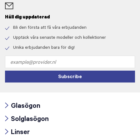
Håll dig uppdaterad
Bli den första att få våra erbjudanden
Check
icon
Upptäck våra senaste modeller och kollektioner
Check
icon
Unika erbjudanden bara för dig!
Check
icon
Email
address
Subscribe
Glasögon
Arrow
Solglasögon
icon
Arrow
Linser
icon
Arrow