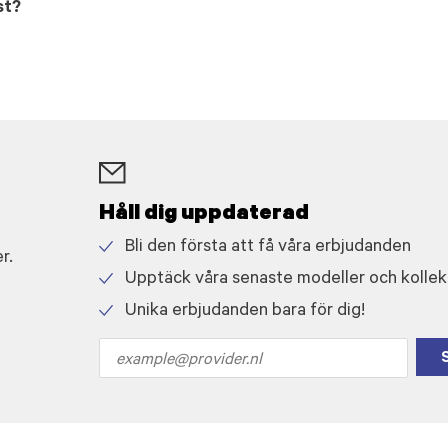
st?
Håll dig uppdaterad
Bli den första att få våra erbjudanden
r.
Check
Upptäck våra senaste modeller och kollek
icon
Check
Unika erbjudanden bara för dig!
icon
Check
icon
Email
address