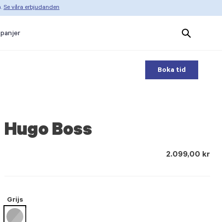
n.
Se våra erbjudanden
Search
panjer
Products
Boka tid
Hugo Boss
2.099,00 kr
Grijs