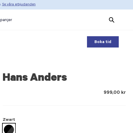
n.
Se våra erbjudanden
Search
panjer
Products
Boka tid
Hans Anders
999,00 kr
Zwart