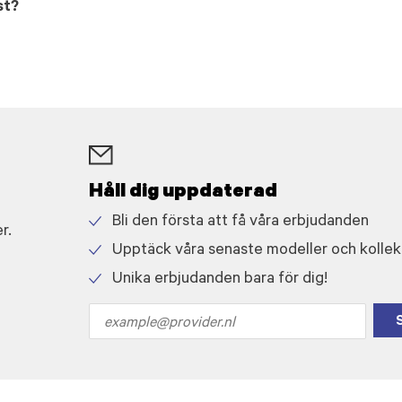
st?
Håll dig uppdaterad
Bli den första att få våra erbjudanden
r.
Check
Upptäck våra senaste modeller och kollek
icon
Check
Unika erbjudanden bara för dig!
icon
Check
icon
Email
address