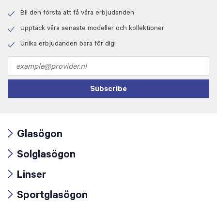
Bli den första att få våra erbjudanden
Check
icon
Upptäck våra senaste modeller och kollektioner
Check
icon
Unika erbjudanden bara för dig!
Check
icon
Email
address
Subscribe
Glasögon
Arrow
Solglasögon
icon
Arrow
Linser
icon
Arrow
Sportglasögon
icon
Arrow