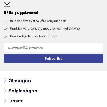
Håll dig uppdaterad
Bli den första att få våra erbjudanden
Check
icon
Upptäck våra senaste modeller och kollektioner
Check
icon
Unika erbjudanden bara för dig!
Check
icon
Email
address
Subscribe
Glasögon
Arrow
Solglasögon
icon
Arrow
Linser
icon
Arrow