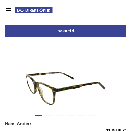
Skip
to
main
content
Boka tid
Hans Anders
1.199,00 kr