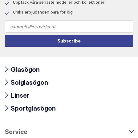
icon
Upptäck våra senaste modeller och kollektioner
Check
icon
Unika erbjudanden bara för dig!
Check
icon
Email
address
Subscribe
Glasögon
Arrow
Solglasögon
icon
Arrow
Linser
icon
Arrow
Sportglasögon
icon
Arrow
icon
Service
n
A
r
r
o
w
i
c
o