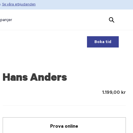
n.
Se våra erbjudanden
Search
panjer
Products
Boka tid
Hans Anders
1.199,00 kr
Prova online