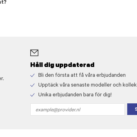
st?
Håll dig uppdaterad
Bli den första att få våra erbjudanden
r.
Check
Upptäck våra senaste modeller och kollek
icon
Check
Unika erbjudanden bara för dig!
icon
Check
icon
Email
address