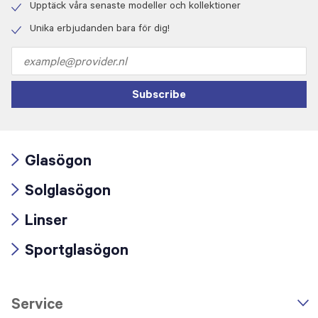
icon
Upptäck våra senaste modeller och kollektioner
Check
icon
Unika erbjudanden bara för dig!
Check
icon
Email
address
Subscribe
Glasögon
Arrow
Solglasögon
icon
Arrow
Linser
icon
Arrow
Sportglasögon
icon
Arrow
icon
Service
n
A
r
r
o
w
i
c
o