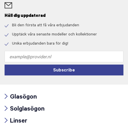
Håll dig uppdaterad
Bli den första att få våra erbjudanden
Check
icon
Upptäck våra senaste modeller och kollektioner
Check
icon
Unika erbjudanden bara för dig!
Check
icon
Email
address
Subscribe
Glasögon
Arrow
Solglasögon
icon
Arrow
Linser
icon
Arrow