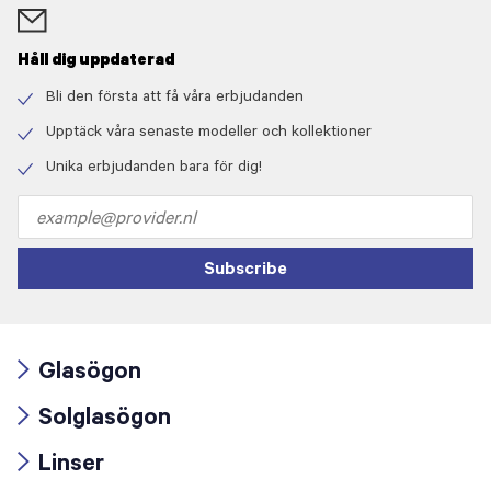
Håll dig uppdaterad
Bli den första att få våra erbjudanden
Check
icon
Upptäck våra senaste modeller och kollektioner
Check
icon
Unika erbjudanden bara för dig!
Check
icon
Email
address
Subscribe
Glasögon
Arrow
Solglasögon
icon
Arrow
Linser
icon
Arrow