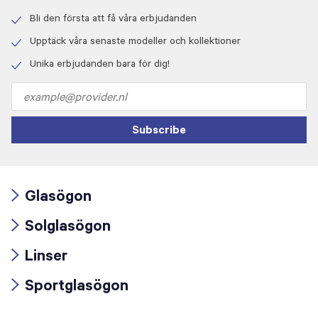
Bli den första att få våra erbjudanden
Check
icon
Upptäck våra senaste modeller och kollektioner
Check
icon
Unika erbjudanden bara för dig!
Check
icon
Email
address
Subscribe
Glasögon
Arrow
Solglasögon
icon
Arrow
Linser
icon
Arrow
Sportglasögon
icon
Arrow