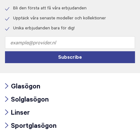
Bli den första att få våra erbjudanden
Check
icon
Upptäck våra senaste modeller och kollektioner
Check
icon
Unika erbjudanden bara för dig!
Check
icon
Email
address
Subscribe
Glasögon
Arrow
Solglasögon
icon
Arrow
Linser
icon
Arrow
Sportglasögon
icon
Arrow