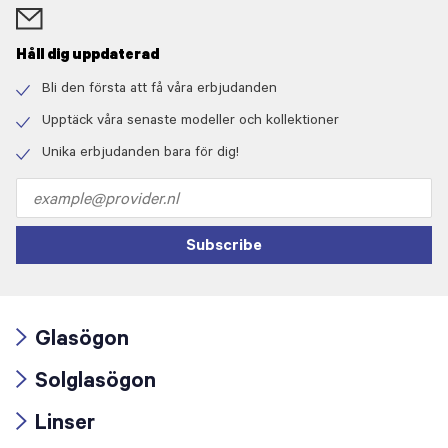
Håll dig uppdaterad
Bli den första att få våra erbjudanden
Check
icon
Upptäck våra senaste modeller och kollektioner
Check
icon
Unika erbjudanden bara för dig!
Check
icon
Email
address
Subscribe
Glasögon
Arrow
Solglasögon
icon
Arrow
Linser
icon
Arrow