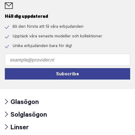
Håll dig uppdaterad
Bli den första att få våra erbjudanden
Check
icon
Upptäck våra senaste modeller och kollektioner
Check
icon
Unika erbjudanden bara för dig!
Check
icon
Email
address
Subscribe
Glasögon
Arrow
Solglasögon
icon
Arrow
Linser
icon
Arrow