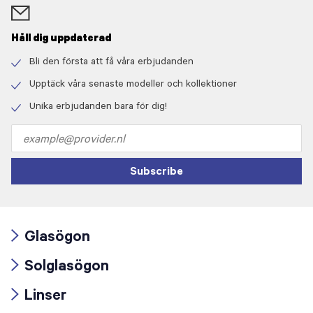
Håll dig uppdaterad
Bli den första att få våra erbjudanden
Check
icon
Upptäck våra senaste modeller och kollektioner
Check
icon
Unika erbjudanden bara för dig!
Check
icon
Email
address
Subscribe
Glasögon
Arrow
Solglasögon
icon
Arrow
Linser
icon
Arrow