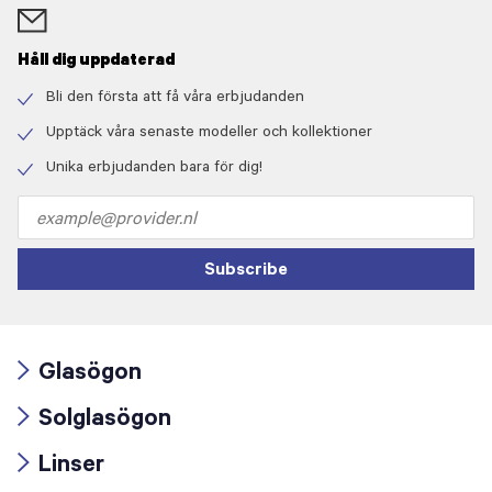
Håll dig uppdaterad
Bli den första att få våra erbjudanden
Check
icon
Upptäck våra senaste modeller och kollektioner
Check
icon
Unika erbjudanden bara för dig!
Check
icon
Email
address
Subscribe
Glasögon
Arrow
Solglasögon
icon
Arrow
Linser
icon
Arrow