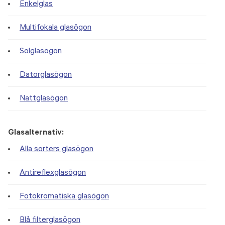
Enkelglas
Multifokala glasögon
Solglasögon
Datorglasögon
Nattglasögon
Glasalternativ:
Alla sorters glasögon
Antireflexglasögon
Fotokromatiska glasögon
Blå filterglasögon