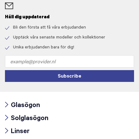
Håll dig uppdaterad
Bli den första att få våra erbjudanden
Check
icon
Upptäck våra senaste modeller och kollektioner
Check
icon
Unika erbjudanden bara för dig!
Check
icon
Email
address
Subscribe
Glasögon
Arrow
Solglasögon
icon
Arrow
Linser
icon
Arrow