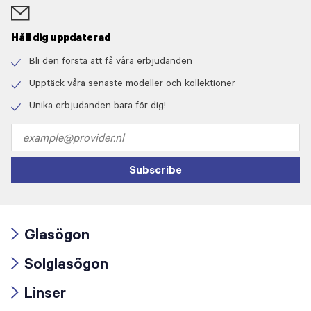
Håll dig uppdaterad
Bli den första att få våra erbjudanden
Check
icon
Upptäck våra senaste modeller och kollektioner
Check
icon
Unika erbjudanden bara för dig!
Check
icon
Email
address
Subscribe
Glasögon
Arrow
Solglasögon
icon
Arrow
Linser
icon
Arrow