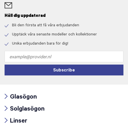
Håll dig uppdaterad
Bli den första att få våra erbjudanden
Check
icon
Upptäck våra senaste modeller och kollektioner
Check
icon
Unika erbjudanden bara för dig!
Check
icon
Email
address
Subscribe
Glasögon
Arrow
Solglasögon
icon
Arrow
Linser
icon
Arrow