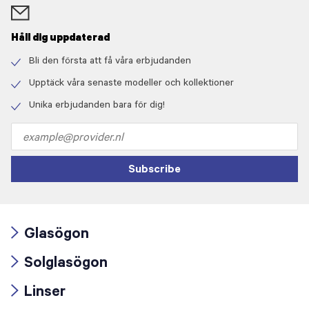
Håll dig uppdaterad
Bli den första att få våra erbjudanden
Check
icon
Upptäck våra senaste modeller och kollektioner
Check
icon
Unika erbjudanden bara för dig!
Check
icon
Email
address
Subscribe
Glasögon
Arrow
Solglasögon
icon
Arrow
Linser
icon
Arrow