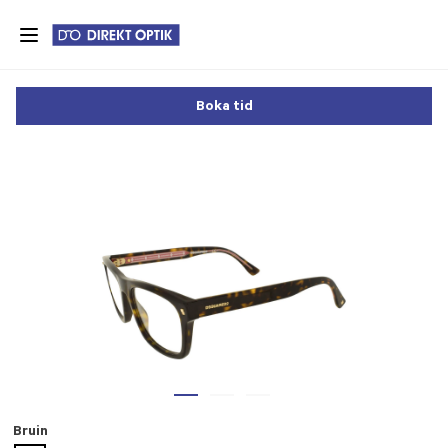
Skip
to
main
content
Boka tid
Bruin