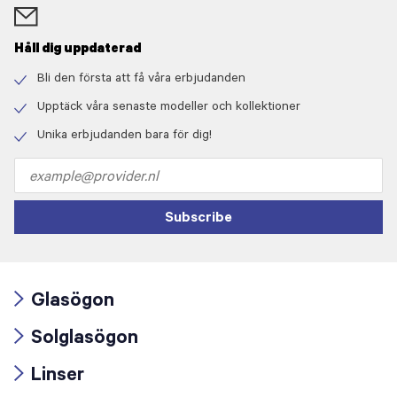
Håll dig uppdaterad
Bli den första att få våra erbjudanden
Check
icon
Upptäck våra senaste modeller och kollektioner
Check
icon
Unika erbjudanden bara för dig!
Check
icon
Email
address
Subscribe
Glasögon
Arrow
Solglasögon
icon
Arrow
Linser
icon
Arrow