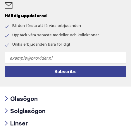
Håll dig uppdaterad
Bli den första att få våra erbjudanden
Check
icon
Upptäck våra senaste modeller och kollektioner
Check
icon
Unika erbjudanden bara för dig!
Check
icon
Email
address
Subscribe
Glasögon
Arrow
Solglasögon
icon
Arrow
Linser
icon
Arrow