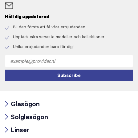
Håll dig uppdaterad
Bli den första att få våra erbjudanden
Check
icon
Upptäck våra senaste modeller och kollektioner
Check
icon
Unika erbjudanden bara för dig!
Check
icon
Email
address
Subscribe
Glasögon
Arrow
Solglasögon
icon
Arrow
Linser
icon
Arrow