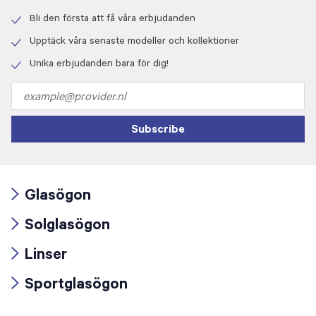
Bli den första att få våra erbjudanden
Check
icon
Upptäck våra senaste modeller och kollektioner
Check
icon
Unika erbjudanden bara för dig!
Check
icon
Email
address
Subscribe
Glasögon
Arrow
Solglasögon
icon
Arrow
Linser
icon
Arrow
Sportglasögon
icon
Arrow