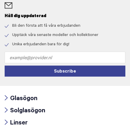
Håll dig uppdaterad
Bli den första att få våra erbjudanden
Check
icon
Upptäck våra senaste modeller och kollektioner
Check
icon
Unika erbjudanden bara för dig!
Check
icon
Email
address
Subscribe
Glasögon
Arrow
Solglasögon
icon
Arrow
Linser
icon
Arrow