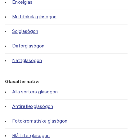
Enkelglas
Multifokala glasögon
Solglasögon
Datorglasögon
Nattglasögon
Glasalternativ:
Alla sorters glasögon
Antireflexglasögon
Fotokromatiska glasögon
Blå filterglasögon