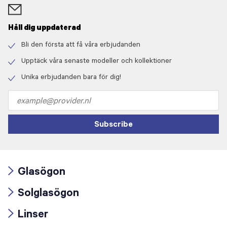
Håll dig uppdaterad
Bli den första att få våra erbjudanden
Check
icon
Upptäck våra senaste modeller och kollektioner
Check
icon
Unika erbjudanden bara för dig!
Check
icon
Email
address
Subscribe
Glasögon
Arrow
Solglasögon
icon
Arrow
Linser
icon
Arrow