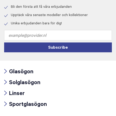
Bli den första att få våra erbjudanden
Check
icon
Upptäck våra senaste modeller och kollektioner
Check
icon
Unika erbjudanden bara för dig!
Check
icon
Email
address
Subscribe
Glasögon
Arrow
Solglasögon
icon
Arrow
Linser
icon
Arrow
Sportglasögon
icon
Arrow