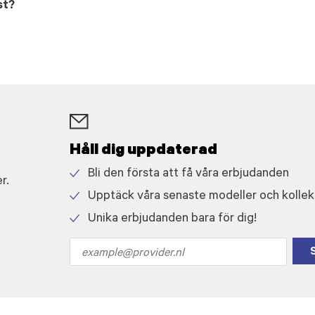
st?
Håll dig uppdaterad
Bli den första att få våra erbjudanden
r.
Check
Upptäck våra senaste modeller och kollek
icon
Check
Unika erbjudanden bara för dig!
icon
Check
icon
Email
address