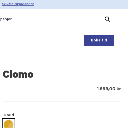
n.
Se våra erbjudanden
Search
panjer
Products
Boka tid
Ciomo
1.699,00 kr
Goud