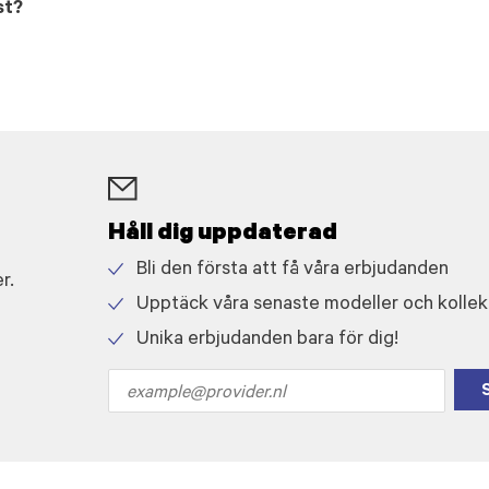
st?
Håll dig uppdaterad
Bli den första att få våra erbjudanden
r.
Check
Upptäck våra senaste modeller och kollek
icon
Check
Unika erbjudanden bara för dig!
icon
Check
icon
Email
address