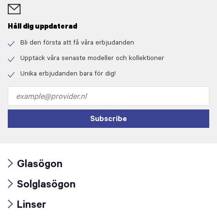
Håll dig uppdaterad
Bli den första att få våra erbjudanden
Check
icon
Upptäck våra senaste modeller och kollektioner
Check
icon
Unika erbjudanden bara för dig!
Check
icon
Email
address
Subscribe
Glasögon
Arrow
Solglasögon
icon
Arrow
Linser
icon
Arrow