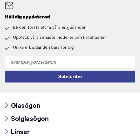
Håll dig uppdaterad
Bli den första att få våra erbjudanden
Check
icon
Upptäck våra senaste modeller och kollektioner
Check
icon
Unika erbjudanden bara för dig!
Check
icon
Email
address
Subscribe
Glasögon
Arrow
Solglasögon
icon
Arrow
Linser
icon
Arrow