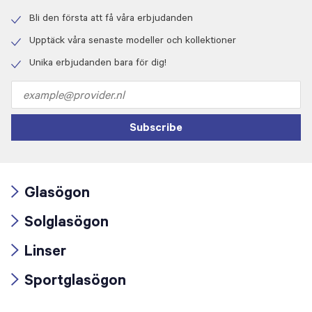
Bli den första att få våra erbjudanden
Check
icon
Upptäck våra senaste modeller och kollektioner
Check
icon
Unika erbjudanden bara för dig!
Check
icon
Email
address
Subscribe
Glasögon
Arrow
Solglasögon
icon
Arrow
Linser
icon
Arrow
Sportglasögon
icon
Arrow