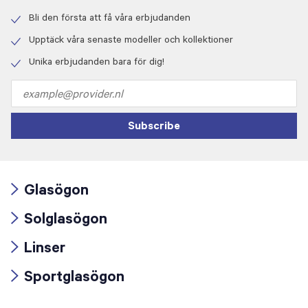
Bli den första att få våra erbjudanden
Check
icon
Upptäck våra senaste modeller och kollektioner
Check
icon
Unika erbjudanden bara för dig!
Check
icon
Email
address
Subscribe
Glasögon
Arrow
Solglasögon
icon
Arrow
Linser
icon
Arrow
Sportglasögon
icon
Arrow