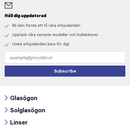
Håll dig uppdaterad
Bli den första att få våra erbjudanden
Check
icon
Upptäck våra senaste modeller och kollektioner
Check
icon
Unika erbjudanden bara för dig!
Check
icon
Email
address
Subscribe
Glasögon
Arrow
Solglasögon
icon
Arrow
Linser
icon
Arrow