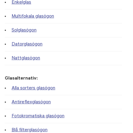
Enkelglas
Multifokala glasögon
Solglasögon
Datorglasögon
Nattglasögon
Glasalternativ:
Alla sorters glasögon
Antireflexglasögon
Fotokromatiska glasögon
Blå filterglasögon