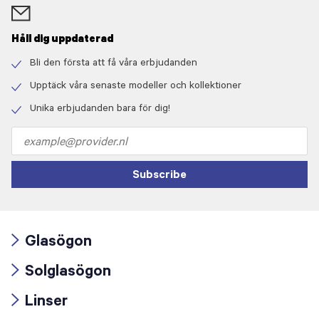
Håll dig uppdaterad
Bli den första att få våra erbjudanden
Check
icon
Upptäck våra senaste modeller och kollektioner
Check
icon
Unika erbjudanden bara för dig!
Check
icon
Email
address
Subscribe
Glasögon
Arrow
Solglasögon
icon
Arrow
Linser
icon
Arrow