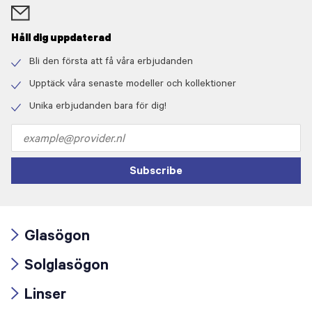
Håll dig uppdaterad
Bli den första att få våra erbjudanden
Check
icon
Upptäck våra senaste modeller och kollektioner
Check
icon
Unika erbjudanden bara för dig!
Check
icon
Email
address
Subscribe
Glasögon
Arrow
Solglasögon
icon
Arrow
Linser
icon
Arrow