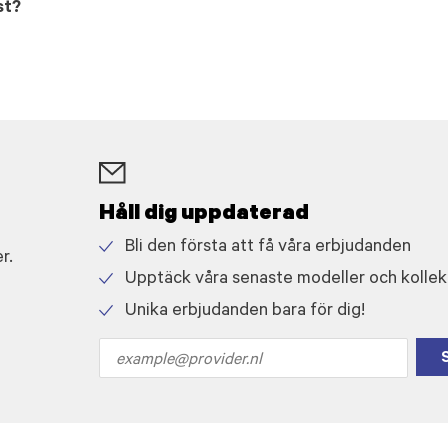
st?
Håll dig uppdaterad
Bli den första att få våra erbjudanden
r.
Check
Upptäck våra senaste modeller och kollek
icon
Check
Unika erbjudanden bara för dig!
icon
Check
icon
Email
address