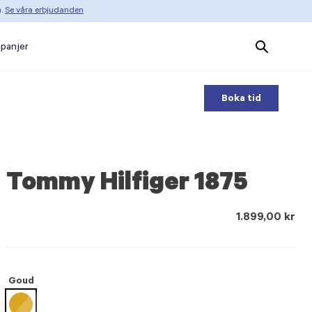
n.
Se våra erbjudanden
Search
panjer
Products
Boka tid
Tommy Hilfiger 1875
1.899,00 kr
Goud