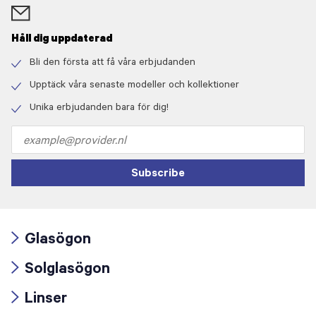
Håll dig uppdaterad
Bli den första att få våra erbjudanden
Check
icon
Upptäck våra senaste modeller och kollektioner
Check
icon
Unika erbjudanden bara för dig!
Check
icon
Email
address
Subscribe
Glasögon
Arrow
Solglasögon
icon
Arrow
Linser
icon
Arrow