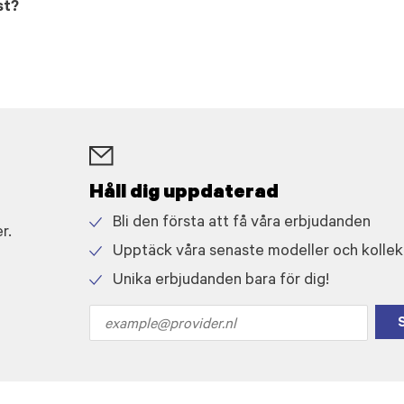
st?
Håll dig uppdaterad
Bli den första att få våra erbjudanden
r.
Check
Upptäck våra senaste modeller och kollek
icon
Check
Unika erbjudanden bara för dig!
icon
Check
icon
Email
address